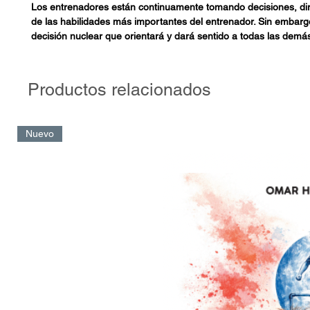
Los entrenadores están continuamente tomando decisiones, dir
de las habilidades más importantes del entrenador. Sin embarg
decisión nuclear que orientará y dará sentido a todas las demás
acompañará a explorar esta decisión en tus propias vivencias
entrenador. Es ahí, en nuestras acciones diarias (tu preparación
entrenamiento, tu enfoque en el partido, tus conversaciones co
Productos relacionados
y el equipo...) donde esta decisión podrá florecer. Esto requiere
cultura de aprendizaje. Para ello, el libro te ofrece una brújula 
no perderte en el camino: el método que enraíza esta cultura d
Nuevo
las personas. “El aprendizaje es un viaje que comienza en uno
que aprendí con mis amigos de Self Institute: Javier García de A
Ruiz de Gauna, Marcos Mansur e Inigo Etxeberria. Este libro es
generosidad. Mañanas y tardes de diálogo profundo sobre gra
humanos como el aprendizaje vital, generar conocimiento, la in
los equipos, el liderazgo y otros muchos más. Todos ellos, gra
que -según entiendo- son piedras angulares en las decisiones 
diarias de un entrenador en relación con el jugador. "Este no e
aporta técnicas y recetas, pero sí preguntas reflexivas e indag
mismo y tu proceso como entrenador".