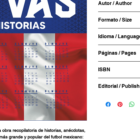
Autor / Author
Luis Leyva Gutiérr
Formato / Size
en 1989. Es period
años de experienci
15x23cm
Idioma / Languag
Comunicación en 
Norte. Fue reporter
Español
Televisa Deportes
Páginas / Pages
218
ISBN
978-987-8370-56-
Editorial / Publi
LIBROFUTBOL.c
a obra recopilatoria de historias, anécdotas,
más grande y popular del futbol mexicano: