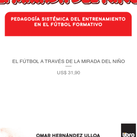
EL FÚTBOL A TRAVÉS DE LA MIRADA DEL NIÑO
Vista rápida
Precio
US$ 31,90