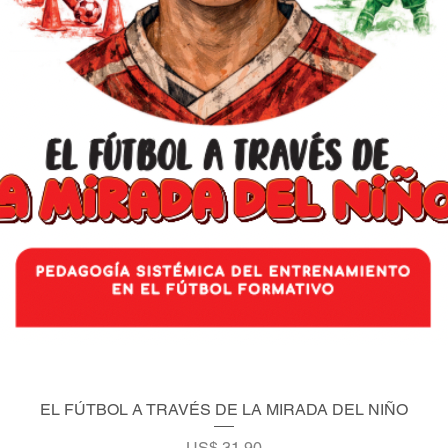
EL FÚTBOL A TRAVÉS DE LA MIRADA DEL NIÑO
Vista rápida
Precio
US$ 31,90