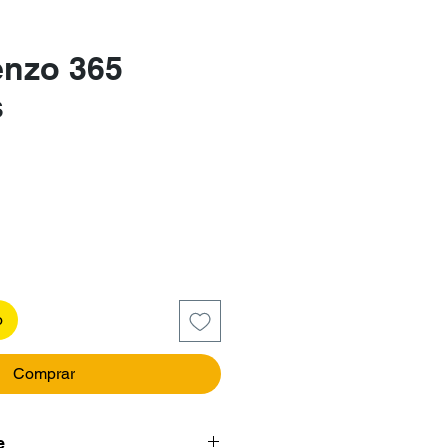
enzo 365
s
recio
o
Comprar
e