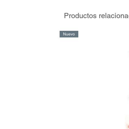
indisoluble de éxito y jerarquía, de
Productos relacion
Periodista de ley, Alejo Iriart in
Lorenzo de Almagro, ese camino de
cinco clubes más grandes del fútbo
Nuevo
detallado y excepcional son estas 
calendario, una por cada día del a
El Ciclón, los Santos de Boedo, lo
referencias que identifican una úni
de ellos internacionales, con una
cautivado a hinchas de todas las g
otra manera tratándose de los sant
tierra: el Papa Francisco, Jorge M
desde chico y admirador de René 
1946.
Estas “365 Historias de San Lorenz
que se ha publicado hasta aquí so
se precie puede prescindir de ella