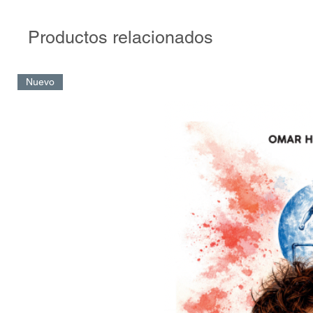
denominación a Liga de Campeones a partir de 1992.
Productos relacionados
Ángel Iturriaga ha realizado la difícil tarea de elegir a los mejor
la historia de la orejona. Un análisis minucioso sobre 500 juga
trascendentales, por diversas causas, en alguna edición del ce
Nuevo
estas páginas se podrán encontrar a los máximos goleadores d
y a los capitanes de todos los equipos ganadores. Por supuesto,
leyendas como Kubala, Di Stéfano, Messi o Cristiano Ronaldo,
aquellos personajes casi olvidados en nuestro tiempo, como Cuc
o Cvetkovic, quienes tuvieron su momento de gloria en la comp
clubes más importante del mundo.
Este diccionario es una herramienta de colección obligatoria pa
aficionado al fútbol que quiera recordar tiempos pasados y reci
Champions.