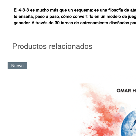
El 4-3-3 es mucho más que un esquema: es una filosofía de ataq
te enseña, paso a paso, cómo convertirlo en un modelo de jue
ganador. A través de 30 tareas de entrenamiento diseñadas par
fase ofensiva, aprenderás a coordinar movimientos, crear supe
generar ocasiones de gol con precisión y creatividad.
Productos relacionados
Cada tarea está explicada con objetivos claros, indicaciones tác
detallados y los puntos clave que todo entrenador debe domina
correcta ocupación de espacios hasta la sincronización perfecta
Nuevo
descubrirás cómo transformar un sistema en una herramienta 
tus jugadores y a cada partido.
Pensado para entrenadores, formadores y amantes del fútbol, e
una guía práctica para llevar el 4-3-3 al siguiente nivel. Si bus
ordenado, versátil y efectivo, estas tareas de entrenamiento te 
metodología y la inspiración necesarias para que tu equipo mar
diferencia.