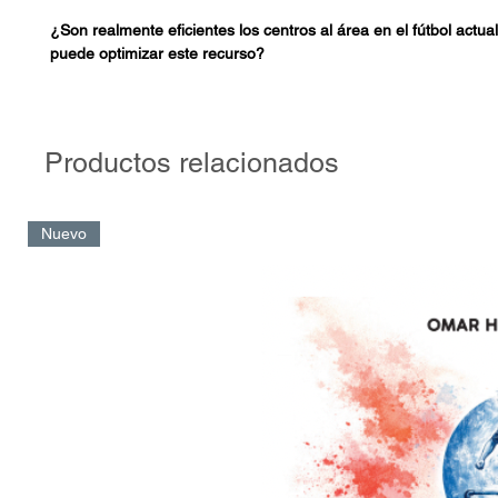
¿Son realmente eficientes los centros al área en el fútbol act
puede optimizar este recurso?
La obra nos llevará a reflexionar sobre el juego de ataque y la 
llegar al gol a través del lanzamiento al área rival. La propuesta
familias de centros”, desarrollada en este libro, fue diagramada
Productos relacionados
funcionamiento de las mecánicas complejas y singulares de los 
tipos de centros al área.
Nuevo
El entrenador encontrará herramientas para comenzar a analiz
ofensivo con otro tipo de lente y, de esta forma, generar ideas
contextos y objetivos de sus propios equipos.
“Un centro es un pase final y un pase final tiene que ser absol
perfecto”.
Arsène Wenger