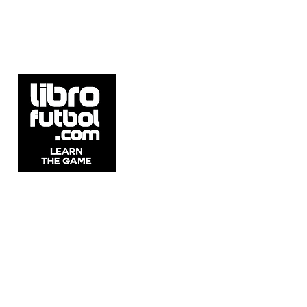
5537 Sheldon Rd Suite E, Tampa, FL
33615, United States.
Whatsapp: +54911 2215 1982
Email:
info@librofutbol.com