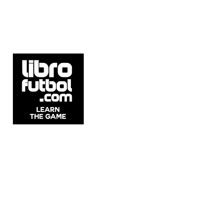
5537 Sheldon Rd Suite E, Tampa, FL
33615, United States.
Whatsapp: +54911 2215 1982
Email:
info@librofutbol.com