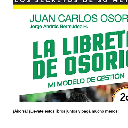
¡Ahorrá! ¡Llevate estos libros juntos y pagá mucho menos!