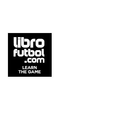
5537 Sheldon Rd Suite E, Tampa, FL
33615, United States.
Whatsapp: +54911 2215 1982
Email:
info@librofutbol.com