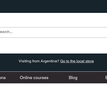
Visiting from Argentina?
Go to the local store
ons
Online courses
Blog