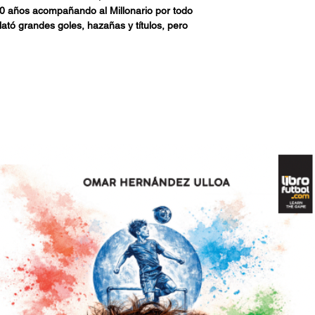
 30 años acompañando al Millonario por todo
lató grandes goles, hazañas y títulos, pero
rvicio de los fanáticos en las horas más
latos son esperados por los oyentes, pero
 reproducciones en otras plataformas y su
o tanto de los simpatizantes como de sus
con River: cómo se hizo hincha de la banda y
a mano del club; revela cómo vivió las
omentos más oscuros, y repasa –sin
bolistas, entrenadores, dirigentes y
lo largo de tres décadas en los pasillos del
del ascenso a Japón, de la mano del
poleón. Una historia que alcanzó su punto
re de 2018, en una inesperada definición en
tiempos.