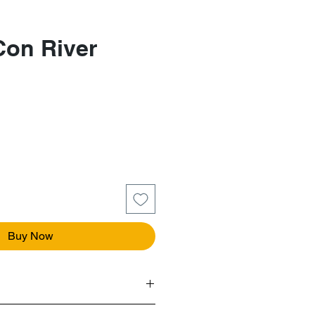
Con River
e
Buy Now
"Lito".
Nació en Alberti, un