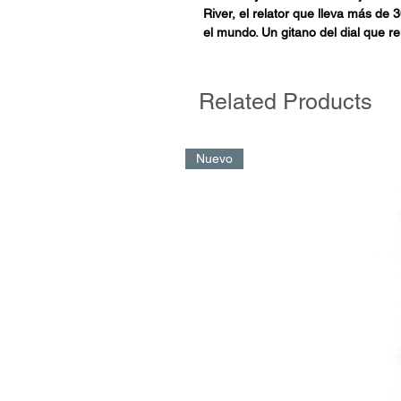
River, el relator que lleva más de
el mundo. Un gitano del dial que re
que también puso su garganta al se
amargas del club de Núñez. Sus re
también suman cientos de miles de
Related Products
labor cuenta con el reconocimient
colegas.
Nuevo
En este libro Lito cuenta su vida 
cómo su carrera fue creciendo de l
victorias más memorables y los m
guardarse nada- la tarea de los fut
personajes con quienes se cruzó a 
Monumental. De Alberti a Núñez y 
entrenador al que bautizó como Na
más alto la noche del 9 de diciemb
Madrid, ante el rival de todos los 