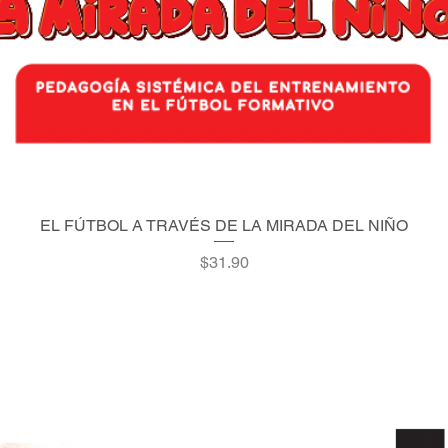
EL FÚTBOL A TRAVÉS DE LA MIRADA DEL NIÑO
Quick View
Price
$31.90