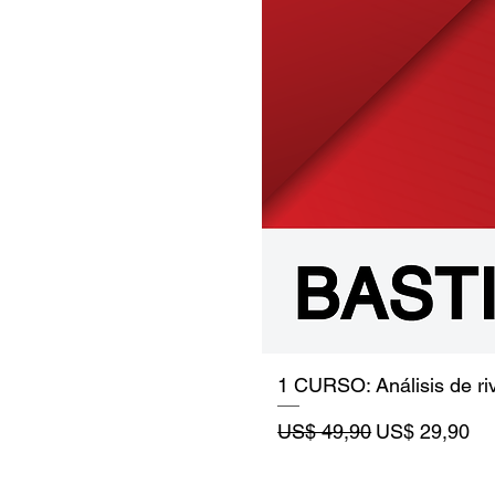
1 CURSO: Análisis de riv
Precio
Precio de ofe
US$ 49,90
US$ 29,90