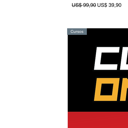
Precio
Precio de ofe
US$ 99,90
US$ 39,90
Cursos