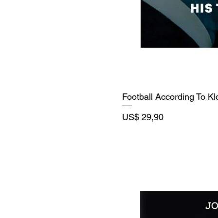
Football According To K
Precio
US$ 29,90