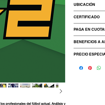
En el momento de i
UBICACIÓN
duración del curso
Online.
CERTIFICADO
Entrega de diploma 
PAGA EN CUOTA
examen incluido.
3 cuotas sin interé
BENEFICIOS A 
Compras en LIBR
PRECIO ESPECI
descuento durante
compra curso.
Aprovecha la ofert
os profesionales del fútbol actual. Análisis y