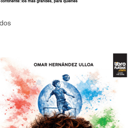
 continente: los más grandes, para quienes
pal de cada temporada, y para los demás,
a sus vitrinas, aunque solo sea en forma de
ia primera edición de 1960, de la que
ados
se ha vuelto un megacertamen, con la
e años, de 47 clubes. Semejante
omo esta en la que Alejandro Fabbri, uno
e la Argentina, desgrana en infinidad de
 tenor de una competencia que apasiona.
 torneo y nos cuenta que los clubes de
uen dominándolo pese al creciente poder de
e. Tampoco quedan afuera las pequeñas
equipos que han participado desde 1960.En
 experto que quiere aprender más sobre el
a como para quienes deseen adentrarse
Copa que se transformó en una obsesión