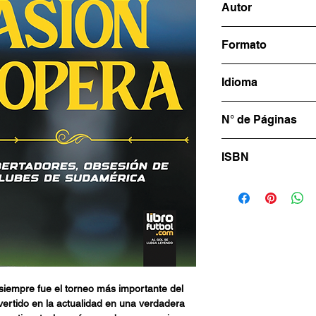
Autor
CLUBES DE SUD
Alejandro Fabri.
Po
Formato
desde 1976. Trabaja
multimedios. Cubr
15x23cm
Idioma
y escribió una dece
fútbol de diferente
Español
Historias Secretas
N° de Páginas
Pasión Copera es 
332
LIBROFUTBOL.c
ISBN
978-987-8943-96-
iempre fue el torneo más importante del
nvertido en la actualidad en una verdadera