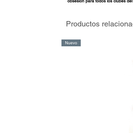
obsesión para todos los clubes del
su obtención es el objetivo princi
que sueñan con agregar prestigio 
participación. De aquella legendar
Productos relacion
tomaron parte 7 equipos, la Copa 
intervención, desde hace un par d
envergadura reclamaba una obra c
Nuevo
de los periodistas más rigurosos d
datos y curiosidades, el auténtico
Fabbri nos detalla la evolución del
Argentina y Brasil son los que sig
convocatoria en todo el continent
historias de cada uno de los 233 
suma, un libro ideal tanto para el
mayor torneo de clubes de Améric
con avidez en la historia de una 
continental.