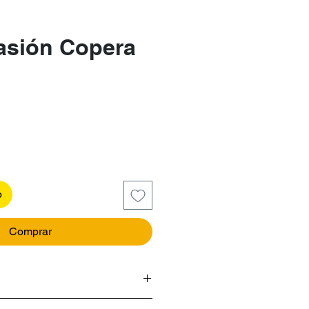
asión Copera
recio
o
Comprar
S, OBSESIÓN DE LOS