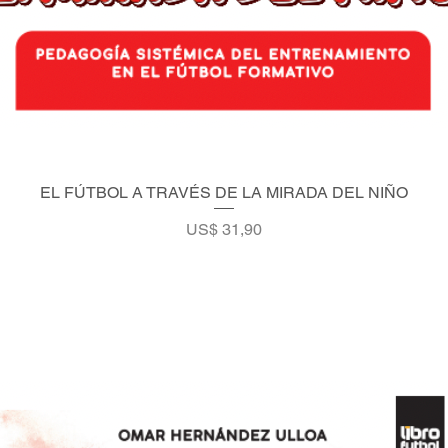
EL FÚTBOL A TRAVÉS DE LA MIRADA DEL NIÑO
Vista rápida
Precio
US$ 31,90