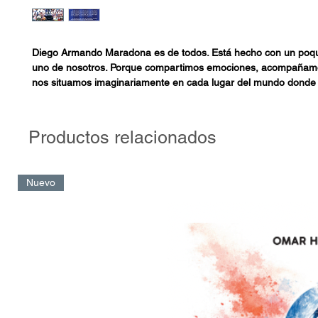
Diego Armando Maradona es de todos. Está hecho con un poqu
uno de nosotros. Porque compartimos emociones, acompañamo
nos situamos imaginariamente en cada lugar del mundo donde 
Proezas, epopeyas, hitos no son más que recuerdos que el lecto
través de una prosa fina, clara y contundente. Quizá, como añ
Productos relacionados
tiempo que no volverá. Pero recuperado por la memoria y saga
escritor implacable a la hora de capitalizar información.
Nuevo
¿Quedaba algo por decir de Maradona que no se haya dicho? Sí
raconto enlazado para resumir la vida y la obra de un ser que 
y se construyó a sí mismo como un mito viviente. Trasgresor y 
Que trascenderá, seguro, todos los tiempos. Los que fueron y l
vendrán.