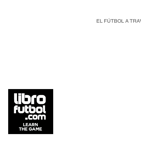
EL FÚTBOL A TRA
V