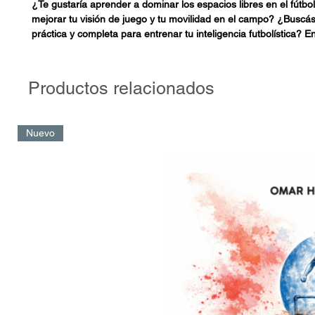
¿Te gustaría aprender a dominar los espacios libres en el fútb
mejorar tu visión de juego y tu movilidad en el campo? ¿Buscá
práctica y completa para entrenar tu inteligencia futbolística? E
libro es para vos.
Diego Herrero ofrece 40 tareas prácticas para entender y apro
Productos relacionados
los espacios libres en el fútbol. Con explicaciones claras y gráfic
aprenderás a leer el juego y encontrarás consejos útiles para m
capacidad de crear y ocupar espacios libres dentro del terreno 
Nuevo
“Espacios en el fútbol” es una herramienta esencial para entre
jugadores, estudiantes y aficionados que quieran mejorar su c
habilidades.