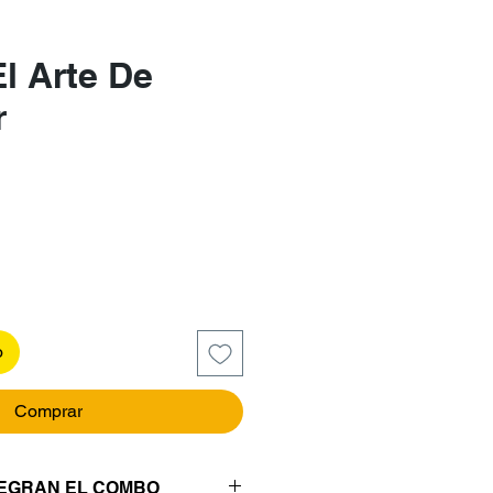
l Arte De
r
recio
o
Comprar
TEGRAN EL COMBO