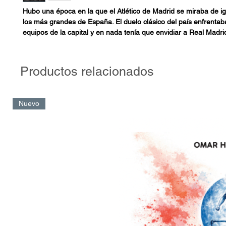
Hubo una época en la que el Atlético de Madrid se miraba de ig
los más grandes de España. El duelo clásico del país enfrentab
equipos de la capital y en nada tenía que envidiar a Real Madri
de quienes no se distanciaba tanto en palmarés. Pero en los añ
perdió lustre, en los 90 solo se pudo dar un par de alegrías, a
histórico doblete, y en el nuevo siglo el equipo se hundió por c
Productos relacionados
cómo otras entidades ocupaban su lugar y cómo los dos podero
abrían una distancia insalvable. Algo cambió a finales de 2011
Pablo Simeone se hizo cargo de un equipo de lo más irregular
Nuevo
antes había ganado la Europa League, pero que seguía deamb
zona media-baja de la clasificación. Desde entonces, el crecimi
todas sus facetas ha sido superlativo, sorprendente e inespera
a los rojiblancos a una posición de la que nunca debieron desa
llenando las vitrinas de títulos y finales que pocos años antes n
imaginar.