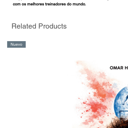
com os melhores treinadores do mundo.
Lucas Rivas é um analista tático com longa experiência no futeb
que não apenas mostrará como as equipes desses quatro treina
Related Products
definem as jogadas, mas também ensinará como os ataques 
baixo e como você pode aplicar esses movimentos em várias 
treinamento de sua própria equipe.
Nuevo
O objetivo do trabalho é entender as razões das táticas ofensi
de Guardiola, Klopp, Pochettino e Sarri, para iniciar as saídas 
progredir e encerrar as jogadas no gol rival. Todas essas situa
variantes que diferentes tipos de rivais podem apresentar a vo
tentarão recuar em segundo plano ou aqueles que proporão p
sufocante.