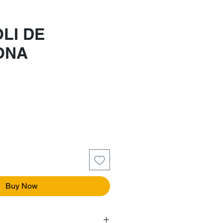
LI DE
ONA
e
Buy Now