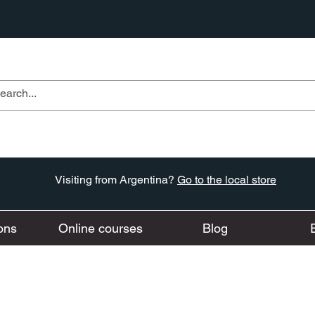
Visiting from Argentina?
Go to the local store
ons
Online courses
Blog