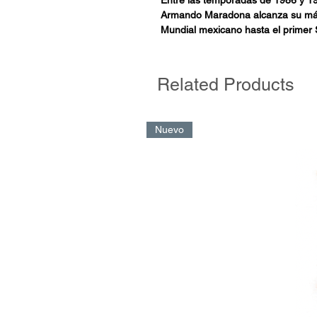
Armando Maradona alcanza su máxi
Mundial mexicano hasta el primer 
menos de 11 meses. Gracias a sus p
hazañas, en ese lapso se convierte
historia.Los goles marcados contra 
Related Products
esa época, el campeonato más bello
dos pueblos: el argentino y el napo
humillaciones padecidas en las úl
Nuevo
haberse identificado con una lucha 
Para Maradona, el invaluable escenar
rebelión, el tiempo de su valentía y
Diego ha sido una obra de arte y, po
que haya sido tan amado por los hi
como por ejemplo el fisco italiano
reclamando un dinero que no le c
emitida por el máximo órgano de jus
Maradona). La última victoria del P