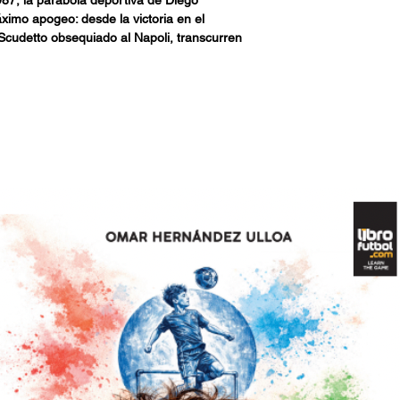
mo apogeo: desde la victoria en el
Scudetto obsequiado al Napoli, transcurren
roezas y al sentido político de aquellas
 en el futbolista más poderoso de la
Inglaterra y la conquista de la Serie A –en
 y más difícil– representan la catarsis de
litano. Dos pueblos unidos por las
timas décadas y también enlazados por
por la liberación conducida por el Diez.
io del fútbol resultó el territorio de su
 el campo social de sus victorias.El fútbol de
r lo tanto, un acto político. No es casual
nchas como hostigado por las instituciones,
 que lo persiguió hasta su muerte
orrespondía (como reconoce una sentencia
ticia italiana, luego de la partida de
ibe de Oro.