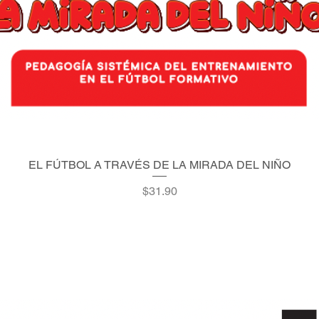
EL FÚTBOL A TRAVÉS DE LA MIRADA DEL NIÑO
Quick View
Price
$31.90