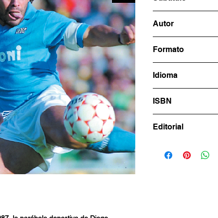
EL PRIMER SCU
Autor
Marco Bellinazzo
Formato
15x23 cm
Idioma
Español
ISBN
978-631-6591-27-
Editorial
LIBROFUTBOL.c
87, la parábola deportiva de Diego