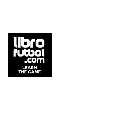
5537 Sheldon Rd Suite E, Tampa, FL
33615, United States.
Whatsapp: +54911 2215 1982
Email:
info@librofutbol.com