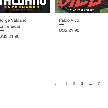
Vista rápida
Vista rápida
Jorge Valdano
Pablo Vico
Entrenador
Precio
US$ 21,90
Precio
US$ 21,90
1
2
3
...
7