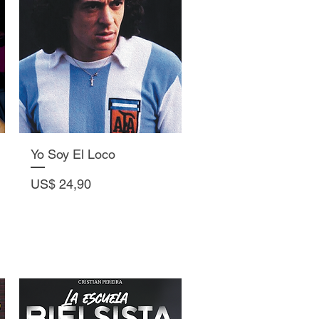
Vista rápida
Yo Soy El Loco
Precio
US$ 24,90