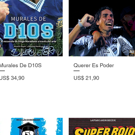
Vista rápida
Vista rápida
Murales De D10S
Querer Es Poder
Precio
Precio
US$ 34,90
US$ 21,90