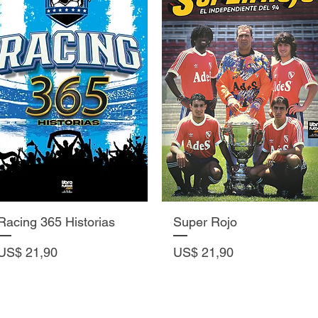
Vista rápida
Vista rápida
Racing 365 Historias
Super Rojo
Precio
Precio
US$ 21,90
US$ 21,90