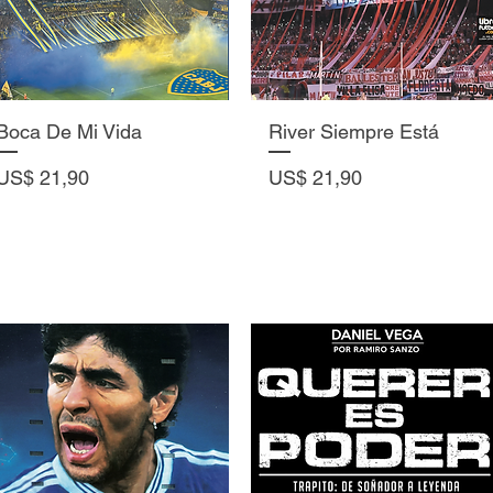
Vista rápida
Vista rápida
Boca De Mi Vida
River Siempre Está
Precio
Precio
US$ 21,90
US$ 21,90