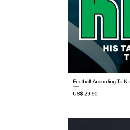
Football According To K
Precio
US$ 29,90