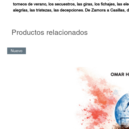
torneos de verano, los secuestros, las giras, los fichajes, las el
alegrías, las tristezas, las decepciones. De Zamora a Casillas,
Sergio Ramos, de Camacho a Roberto Carlos, de Puskas a Hu
Santillana a Ronaldo Nazario, de Zoco a Sanchís, de Miguel M
Vázquez, de Samitier a Benzema, de Santamaría a Benito, del 
Productos relacionados
O’Donnell a la nueva reforma del Santiago Bernabéu, desde la
Europa a los campeonatos regionales. Todo tiene cabida en este
Pequeños relatos para aprender y recordar la extraordinaria his
Nuevo
envuelve la religión del madridismo.