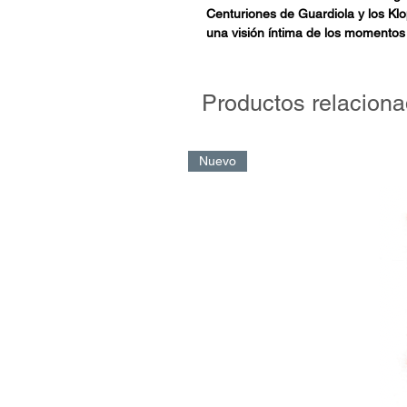
Centuriones de Guardiola y los Klo
una visión íntima de los momento
marcado el cambio en las dinámic
hasta la fecha. Explora la metamorf
inglesa en un crisol de ideas y per
Productos relacion
hermético estilo al desafiar las exp
personal a través de las transfor
de la Premier League, ofreciendo u
Nuevo
ideologías que convergen en los es
Inglaterra. Las historias entre esas
comprensión de cómo la liga, reflej
fútbol contemporáneo, se ha conve