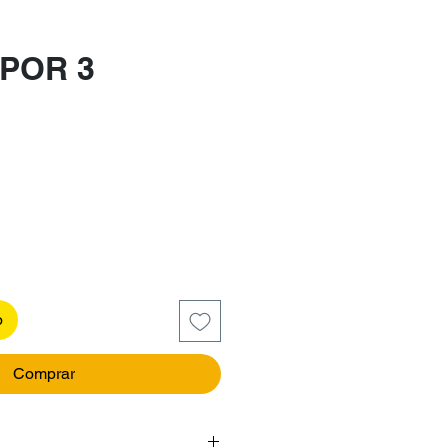
 POR 3
recio
o
Comprar