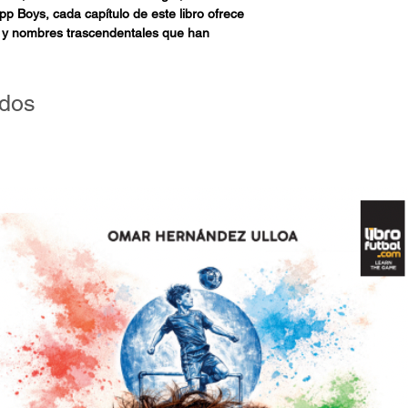
pp Boys, cada capítulo de este libro ofrece
s y nombres trascendentales que han
as de la Premier League desde su creación
osis cultural que ha convertido a la liga
spectivas, evolucionando de su viejo y
ados
ectativas tradicionales. Esta obra es un viaje
maciones que han definido la esencia misma
na mirada única a la multitud de culturas e
tadios entre las casas y barrios de
 calles, detrás del juego, enriquecen la
o de la riqueza multicultural que define el
rtido en la mejor del mundo.