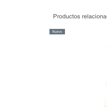
se mantienen y se suman nuevos c
del deporte femenino, las redes soc
nuevas plataformas y contenidos, 
Productos relacion
posicionamiento de ciudades, regio
big data deportiva como una inves
y por supuesto, las tendencias más
Nuevo
Para seguir entendiendo el negocio
estilo: de manera clara y para tod
deportivo. La pasión es la misma. El
deportivo por la Secretaría de De
Aires y por la Municipalidad de C
institucional de la Asociación del 
Fútbol, la Asociación Argentina de 
Unión Argentina de Rugby, la Conf
Federación Argentina de Ski y Andi
la Confederación Argentina de Dep
Básquet, la Liga de Videojuegos Pr
Deportivo Argentina, además de Ra
Universidad Católica (Chile), Sport
(Colombia).