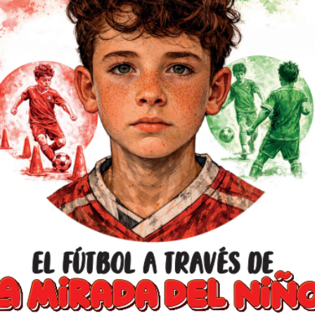
Universidad Santo
Olímpico Chileno (
iales redactadas por invitados como ser
rada h, Martín Jaite, Pablo Matera,
Fútbol F11 (Santia
llo, Luis Lobo, La Liga de fútbol profesional
Getulio Vargas (San
, la Liga de Videojuegos Profesional,
Universidad de San
 Daniela Martínez, Pablo Fernández,
Perú).
rmick, Rodrigo Arizaga, Franco Longobardi,
 Tadeo Timmermann, Santiago Chichizola,
Fue ganador del Pr
erno de la Ciudad de Buenos Aires, la
“Industria del Dep
acing Club (Argentina), Flamengo (Brasil),
ing Cristal (Perú), Deportivo Cali (Colombia)
Mercurio de Plata 
profesional, otorg
de Marketing por 
la Liga Nacional d