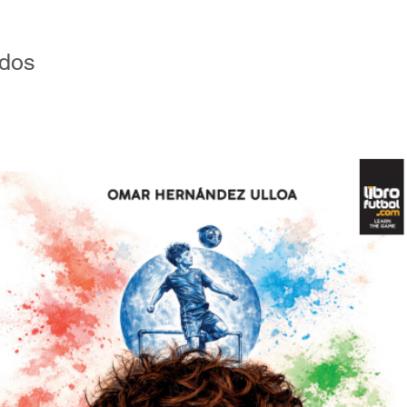
onceptos como los eSports, la revolución
iales y la distribución del deporte en
Desde 2004 es pro
los eventos deportivos como
ados
de Marketing, del
nes y países, y su impacto en el turismo,
Deporte” en la Uni
tigación de mercado precisa y al momento,
que forma parte de
 actuales en materia de sports marketing.
Internacional FIF
 del deporte, Ricardo lo describe a su
conferencias sobre
os los públicos. Hay un nuevo marketing
Sponsorship y Val
 libro fue declarado de interés cultural y
Conexión Fútbol el
portes del Gobierno de la Ciudad de Buenos
de Fútbol, en el C
añuelas. Además cuenta con el apoyo
ESEADE, en la Uni
Fútbol Argentino, la Superliga Argentina de
la Universidad de 
Polo, la Asociación Argentina de Golf, la
Periodistas Deport
ederación Argentina de Hockey, la
nismo, la Asociación de Cricket Argentino,
En la Universidad 
ortes Acuáticos, la Liga Nacional de
Costa Rica), en l
ofesional y la Asociación de Marketing
Colombia), en la U
cing Club (Argentina), Flamengo (Brasil),
(Caracas, Venezuel
ing Cristal (Perú) y Deportivo Cali
Venezolano (Carac