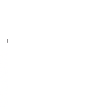
fesor y coordinador del Módulo
 Postgrado “Managment del
versidad Católica Argentina
 la Red Universitaria
Nuevo
A/CIES. También ha brindado
 Sports Marketing,
or de Marca Deportiva en
 1er Seminario Internacional
entro de Managers Deportivos,
versidad de Buenos Aires, en
Palermo, y en el Círculo de
ivos (Buenos Aires, Argentina).
de Costa Rica (San José,
a Fundación CAFAM (Bogotá,
niversidad Metropolitana
a), en el Comité Olímpico
as, Venezuela), en la