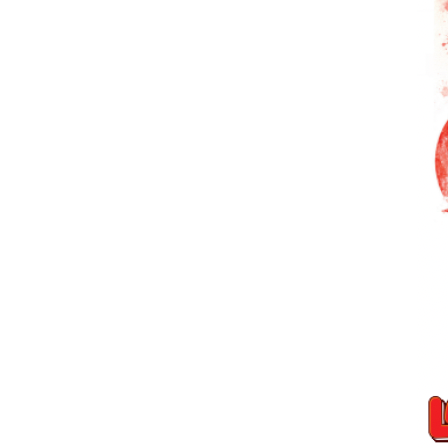
La obra cuenta con columnas espec
Agustín Pichot, Eduardo Novillo Ast
Jerónimo de la Fuente, Emiliano Gri
de España, PUMA, Ticketek, GIESSO
UNICEF, Fundación Volver a jugar,
Claudio Destéfano, Federico McCo
Jorge Prat Gay, Marcelo Gantman,
la Secretaría de Deportes del Gobi
Asociación del Fútbol Argentino, R
Universidad Católica (Chile), Sport
y Peñarol (Uruguay).