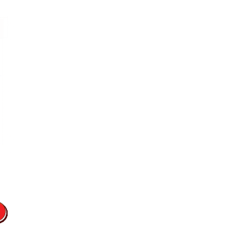
 Tomás en la sede del Comité
Santiago, Chile), en la Expo
go, Chile), en la Fundaçâo
 Pablo, Brasil) y en la
 Martín de Porres (Lima,
emio Mercurio en la categoría
orte” y del Gran Premio
2005 a la excelencia
ado por la Asociación Argentina
el caso “Reposicionamiento de
e Básquet”.