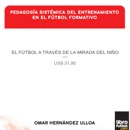
EL FÚTBOL A TRAVÉS DE LA MIRADA DEL NIÑO
Vista rápida
Precio
US$ 31,90