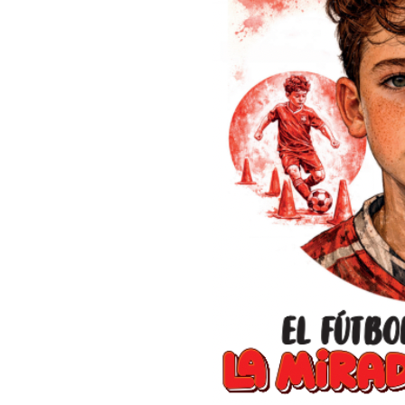
alguna vez Pedernera. Por esa razón, a través de estas páginas 
famoso quinteto, pero también se evocará a cada uno de los in
ese equipo con el que River recorrió triunfante las canchas arg
forjar una leyenda que se transformó en una escuela futbolístic
https://www.laprensa.com.ar/510744-Historia-de-la-mejor-delan