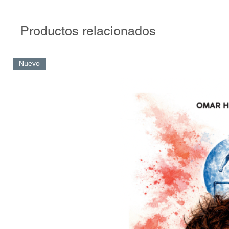
la legendaria delantera que le daba el toque de distinción al eq
River fue campeón en 1941, 1942 y 1945, segundo tanto en 1
1944 y tercero en 1946.
Productos relacionados
La Máquina es el principal símbolo de la época dorada del fútbo
Sus actuaciones, aplaudidas por las multitudes que poblaban la
Nuevo
fueron transmitidas de generación en generación en un intento 
olvido a una alineación irrepetible. Todos hemos tenido un abuel
padre que nos habló del talento del Charro y del Maestro Peder
habilidad de Muñoz y Loustau o los goles de Labruna.
Existió en un tiempo que gambeteó a la comodidad de YouTube
descubrir la magnitud de su obra obliga a recorrer amarillentas
diarios y revistas que ayuden a comprender con exactitud su lu
historia.
Este libro persigue justamente la meta de analizar a La Máquin
pieza, partido por partido. Desde su revolucionaria irrupción e
despedida cinco años después. Un ciclo que comprende notable
forjadas por futbolistas excepcionales que aportaron lecciones
están vigentes.
“Me resulta chocante cuando hablan de La Máquina refiriéndo
Moreno, Pedernera, Labruna y Loustau. La Máquina fuimos todo