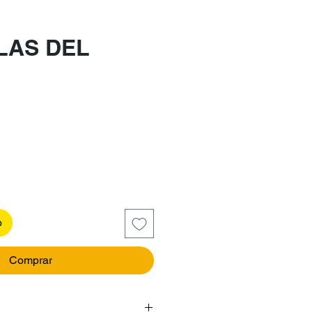
LAS DEL
recio
o
Comprar