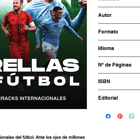
JUEGA COMO LO
Autor
INTERNACIONAL
LIBROFUTBOL.c
Formato
15x23cm
Idioma
Español
Nº de Páginas
122
ISBN
978-631-6591-26-
Editorial
LIBROFUTBOL.c
cionales del fútbol. Ante los ojos de millones