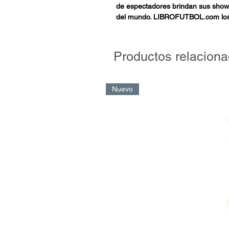
de espectadores brindan sus show
del mundo. LIBROFUTBOL.com los 
para, no solo, conocer curiosidade
aprender a entrenar sus claves táct
Productos relacion
Nuevo