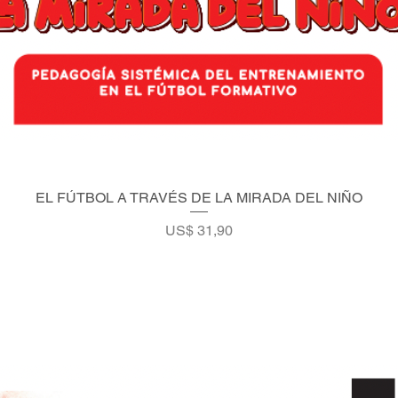
EL FÚTBOL A TRAVÉS DE LA MIRADA DEL NIÑO
Vista rápida
Precio
US$ 31,90