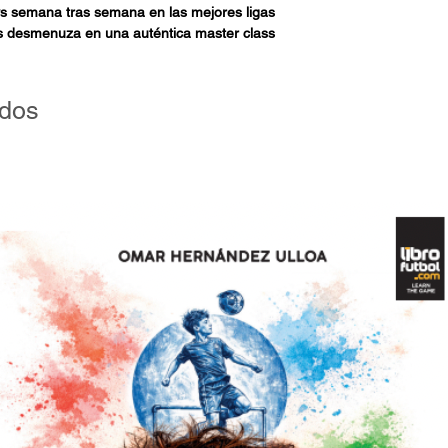
s semana tras semana en las mejores ligas
desmenuza en una auténtica master class
s de cada uno de ellos, sino también para
icas y poder aplicarlas en tu propio equipo.
ados