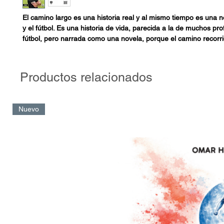
El camino largo es una historia real y al mismo tiempo es una n
y el fútbol. Es una historia de vida, parecida a la de muchos pro
fútbol, pero narrada como una novela, porque el camino recorri
Torrente se parece mucho a eso.
"Explicaba de gran manera, siendo tiempos donde convencer a
Productos relacionados
futbolista no era sencillo. Javier se permitía el intercambio y ac
siendo casi de nuestra edad, como una especie de docente...".
Nuevo
- Patricio Camps
(exfutbolista de Vélez, integró el
cuerpo técnico
selección colombiana)
" El jugador de fútbol detecta enseguida el convencimiento de u
cuando ve que esa idea se plasma en la cancha, la adopta como
- Claudio Husaín
(exfutbolista de Vélez y la selección argentina
"Muy trabajador, muy apasionado y con muchas ganas de crece
viene demostrando a lo largo de su carrera...".