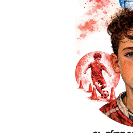
- Martín Posse
(exfutbolista de Vélez y Espanyol de Barcelona)
"Siempre me sentí muy identificado con la propuesta expresada
que le ha tocado conducir y muy beneficiado en aquella época
donde yo dirigía a la selección y Lucho siente que, en Cerro Po
uno de sus mejores equipos...".
- Gerardo Martino
(exentrenador de Newell's y Barcelona FC.
Condujo a las selecciones nacionales
de Argentina, Paraguay y México)