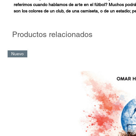
referimos cuando hablamos de arte en el fútbol? Muchos podr
son los colores de un club, de una camiseta, o de un estadio; p
centramos en el momento del juego, lo artístico del fútbol son l
El arte no se crea por sí solo, necesitamos futbolistas dotado
Productos relacionados
Messi, Cristiano Ronaldo, Ronaldinho, Maradona, Cruyff, Zidan
Nazario, entre tantos otros. Jugadores de esta talla han dejado
artística en el fútbol, la cual se refleja en esta obra.
Nuevo
En esta guía de formación profesional, que incluye técnicas y v
encontrarás las mejores herramientas para jugar como los gra
calidad mundial. Tu recorrido artístico comienza con estas pági
mezclarán tu inspiración y el entrenamiento con tus referentes fu