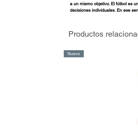
a un mismo objetivo. El fútbol es 
decisiones individuales. En ese sen
una herramienta clave tanto para 
para mantener saneadas las cuenta
mejores jugadores.
Productos relacion
En este libro, Darío Marra brinda 
proceso de scouting, una tarea que 
Nuevo
captador, sino también de sus c
datos estadísticos y toda clase de
achicar el margen de error al mo
Cada día nace un jugador de fútbol.
mejores a través de una metodologí
autoridades de los clubes de por q
su experiencia, el autor nos ayuda
scout y poder desarrollarnos profes