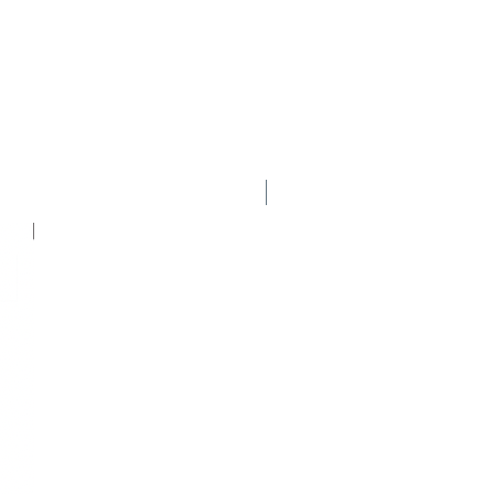
igado al fútbol: fue agente de
e técnico de distintos
inistró un complejo de
metros de Buenos Aires. Entre
ector deportivo y nexo entre el
 Fútbol Profesional de
, para luego, entre 2018 y
Nuevo
rgo de coordinador general.
njunto de La Paternal en 1997
epitió el logro como
e 2020 y 2023 obtuvo tres
n Columbus: MLS 2020 y 2023, y
23. En 2024, convocado por
inos Agremiados, disertó en
outing orientada a futbolistas