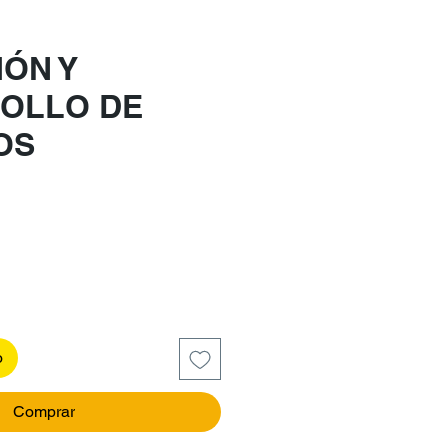
IÓN Y
OLLO DE
OS
recio
o
Comprar