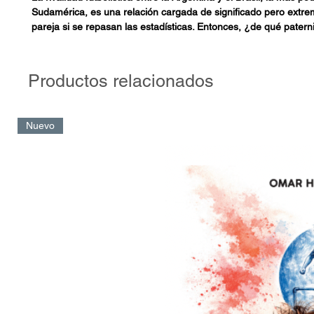
Sudamérica, es una relación cargada de significado pero ext
pareja si se repasan las estadísticas. Entonces, ¿de qué patern
alardeaban los hinchas argentinos paseando por el país herma
Mundial 2014?
Productos relacionados
Esa presunta paternidad posee una única explicación: este gol. 
Claudio Caniggia anotó en los cuartos de final del Mundial de It
en circunstancias increíbles, para eliminar del torneo a los clási
Nuevo
fabulosa jugada que un maltrecho Diego Maradona sacó de su 
galera encontró, en la definición ya mítica del rubio delantero, l
histórica que merecía.
De eso se trata este libro. Apoyado en documentos de la época
argumentos de la paridad en esa rivalidad ya secular, el calvari
seleccionado argentino rumbo a ese partido trascendental y, es
particular relación entre Diego y Cani, los dos mejores futbolist
seleccionado del ’90, que se las compusieron para crear, acaso
goles más significativos de toda la historia de la Selección Arge
Con su puntilloso cuidado por el detalle, Pablo Vignone rescata
largamente celebrado por una suma de circunstancias: el opone