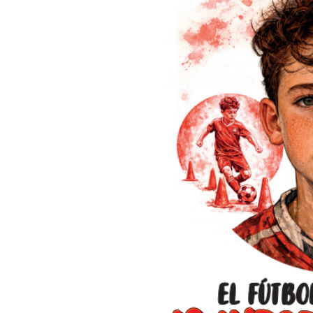
instancia, el timing, la dimensión heroica de la participación d
bellísima definición… Es el gol que todo hincha sueña con tal d
vida al rival.
Aquel “Brasil, decime que se siente” del 2014 posee una referen
al tanto de Caniggia: “Que el Diego te gambeteó, que Cani te v
estás llorando desde Italia hasta hoy”. La promesa de que “n
a olvidar” también sugiere una perpetuidad que difícilmente po
goles, aunque transcurran los años y sigan sumándose (espere
festejos.