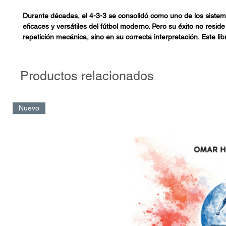
Durante décadas, el 4-3-3 se consolidó como uno de los siste
eficaces y versátiles del fútbol moderno. Pero su éxito no reside
repetición mecánica, sino en su correcta interpretación. Este lib
simplifica ni lo idealiza: lo entrena. Lo estructura. Lo adapta.
¿Cómo entrenar el 4-3-3? Es una guía práctica y táctica para ap
Productos relacionados
sistema de forma flexible, consciente y efectiva. A partir de la 
líneas, los principios colectivos en ataque y defensa, y el análisi
espacios a ocupar, se proponen soluciones concretas para mej
Nuevo
implementación en cada contexto de juego.
El libro incluye además una amplia variedad de tareas de entr
específicas, organizadas por fases, que permiten desarrollar 
funcionales y adaptarlos según el sistema del rival: 4-4-2, 3-5-2
otros.
Más que una disposición inicial, el 4-3-3 es una plataforma táct
necesita ser entrenada con criterio y visión. Este libro es una 
quienes buscan formar equipos capaces de interpretar el juego
estratégicamente a cualquier desafío.