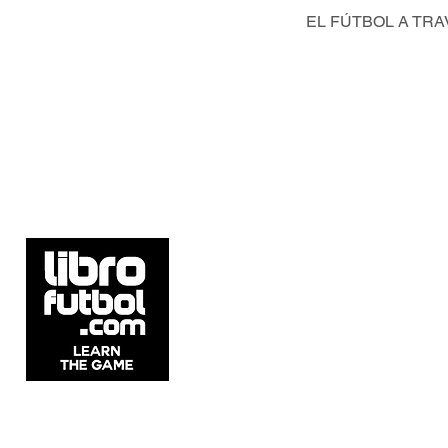
EL FÚTBOL A TRA
5537 Sheldon Rd Suite E, Tampa, FL