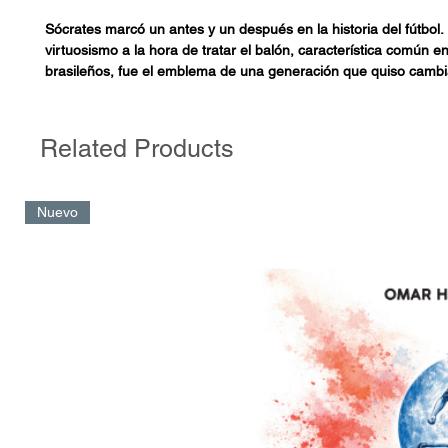
Sócrates marcó un antes y un después en la historia del fútbol.
virtuosismo a la hora de tratar el balón, característica común en 
brasileños, fue el emblema de una generación que quiso cambi
Utilizó al deporte más popular de todos como una herramienta
transformación social y como un camino que llevara a Brasil de
democracia.
Related Products
Durante toda su vida corrió detrás de un balón para convertir u
realidad. Esa utopía se volvió palpable entre 1982 y 1983 con 
Nuevo
corinthiana, el movimiento liderado por Sócrates que sacudió l
fútbol brasileño.
Algunos jugadores han trascendido, otros no tanto, pero lo de 
inigualable.