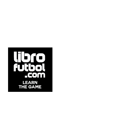
5537 Sheldon Rd Suite E, Tampa, FL
33615, United States.
Whatsapp: +54911 2215 1982
Email:
info@librofutbol.com