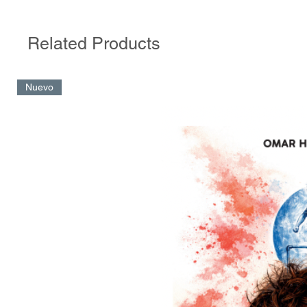
pueden ser, quizás, uno de los peores enemigos de la conducta
constancia. En la actualidad, pocos son los casos donde se val
más que el destino. La inmediatez y el exitismo parecen ser mo
Related Products
no solo en el mundo deporte sino también en cualquier esfera d
social. Bienvenidas sean las historias que nos proponen conocer
sobre los caminos que llevan al reconocimiento colectivo.
Nuevo
En este libro, entenderemos que dicho reconocimiento no estar
partir de un mero hito futbolístico o una anotación puntual. La f
protagonista en cuestión nos convoca a atravesar su vida y ob
perspectiva transversal, entendiendo justamente que 200 gole
más que 200 resultados. Comprender la obra de una persona es
cosas, poder revivir todos los acontecimientos que conforman u
individual capaz de dar paso a una figura popular. Sean todos y
bienvenidos a la vida de Daniel Alejandro Vega, padre, exfutbolis
contador, nieto, técnico, hermano…, leyenda.