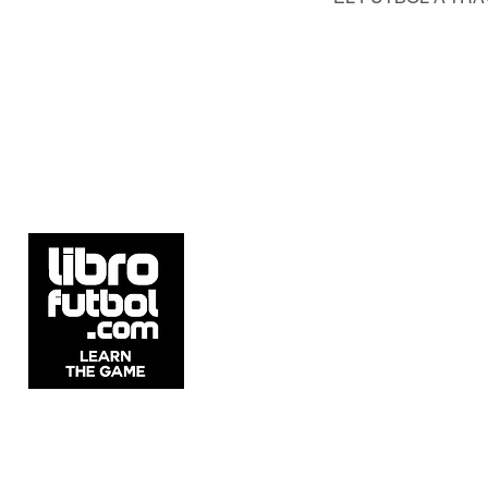
5537 Sheldon Rd Suite E, Tampa, FL
33615, United States.