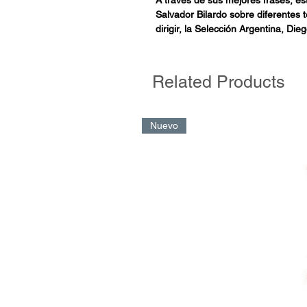
Salvador Bilardo sobre diferentes t
dirigir, la Selección Argentina, Di
entre otros.
Palabra de Bilardo resume el pen
mundo, pero también muestra el sen
Related Products
y del amigo. Si bien no está todo 
esta síntesis de sus testimonios dej
al ocurrente, al ganador y al perso
Nuevo
Pasen y lean, que lo más interesan
dice Bilardo. Un técnico que revoluc