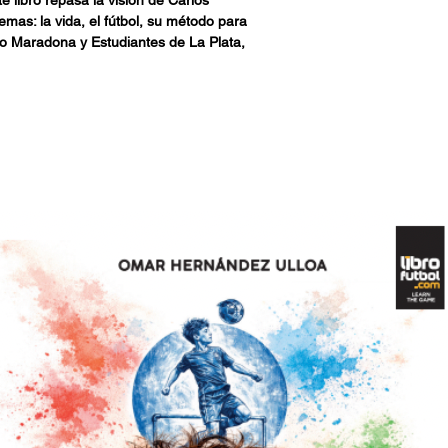
emas: la vida, el fútbol, su método para
ego Maradona y Estudiantes de La Plata,
samiento del entrenador campeón del
tir del ciudadano, del esposo, del padre
lo que dijo públicamente ni mucho menos,
a ver al futbolero y al hombre, al racional y
naje.
te de esta publicación es lo que
ionó el fútbol.