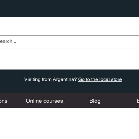
Visiting from Argentina?
Go to the local store
ons
Online courses
Blog