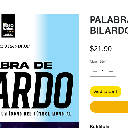
PALABR
BILARD
Pric
$21.90
Quantity
*
Add to Cart
Subtítulo