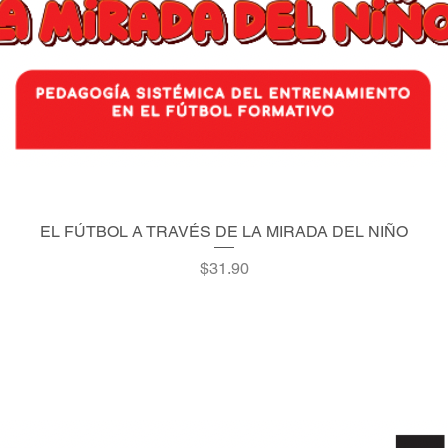
EL FÚTBOL A TRAVÉS DE LA MIRADA DEL NIÑO
Quick View
Price
$31.90