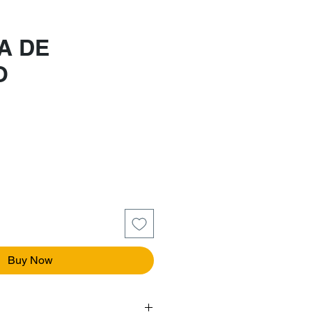
A DE
O
e
Buy Now