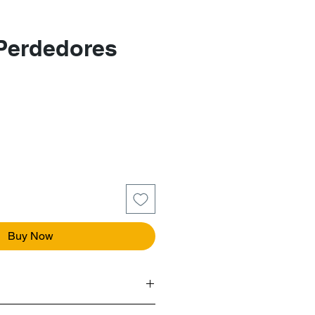
 Perdedores
e
Buy Now
 Fernández,
n
acido en 1987 en