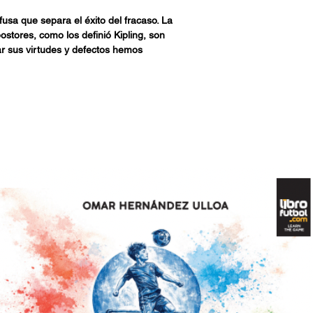
usa que separa el éxito del fracaso. La
postores, como los definió Kipling, son
r sus virtudes y defectos hemos
tros, como si la vida dependiera de ese
alo o esa celebración políticamente
Moacyr Barbosa o Matthias Sindelar saben de
tz Eigendorf, Jozsef Bozsik, Prosinecki,
antes ilustres de este once.
án en estas páginas corren detrás de un
as zancadillas de la vida, unas veces
ndo no el carácter, las ambiciones, los
s de los protagonistas. Cada una de esas
do. Pero no se dejen engañar por el
de este libro. Todos perdieron algo. Todos