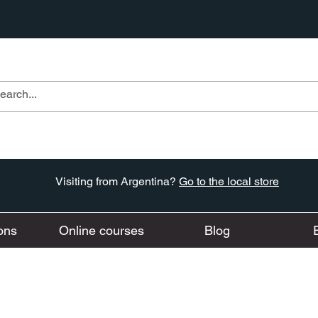
Visiting from Argentina?
Go to the local store
ons
Online courses
Blog