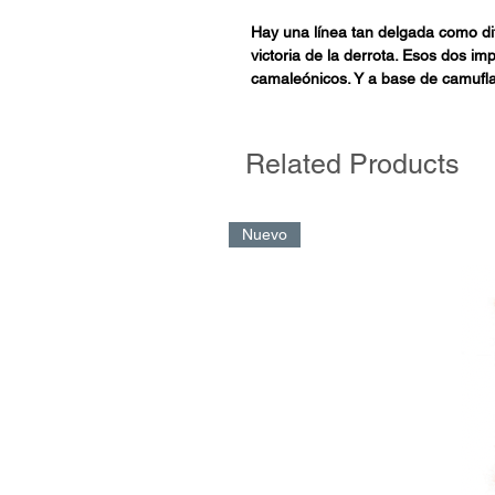
Hay una línea tan delgada como dif
victoria de la derrota. Esos dos im
camaleónicos. Y a base de camufla
encumbrado a unos y repudiado a o
balón que se cuela por el primer p
incorrecta que marca tu destino. 
Related Products
lo que hablamos. Como lo saben Lu
Baggio o Salvador Cabañas, integr
Nuevo
Porque las historias que encontrar
balón, pero están aderezadas por l
políticas, otras veces sociales, cua
miedos o las decisiones impetuosa
jugadas alterarán el sino del parti
resultado que encabeza la portada 
nos ganaron para siempre.