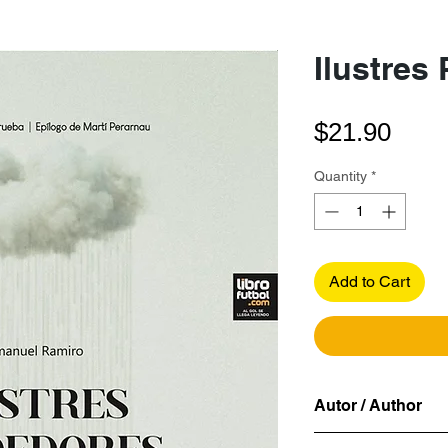
Ilustres
Pric
$21.90
Quantity
*
Add to Cart
Autor / Author
Emmanuel Ramiro