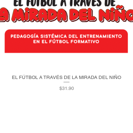
EL FÚTBOL A TRAVÉS DE LA MIRADA DEL NIÑO
Quick View
Price
$31.90