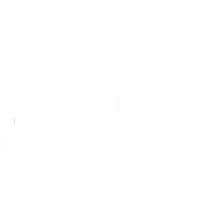
poEkipo. También es docente en
os de Fútbol de ATFA
nicos de Fútbol de la
 licencia Pro Conmebol en la
Nuevo