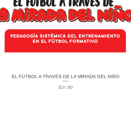
EL FÚTBOL A TRAVÉS DE LA MIRADA DEL NIÑO
Quick View
Price
$31.90