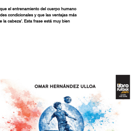
Rosario) y en Gru
 que el entrenamiento del cuerpo humano
el curso de Técnic
dades condicionales y que las ventajas más
(Asociación de Téc
e la cabeza’. Esta frase está muy bien
lanteada desde un paradigma que cada vez
Argentina) para la
meno complejo como lo es el fútbol. Si
ciudad de Rosario.
dividir a este deporte y a sus protagonistas
, suponiendo que mejorando cada una se
ver a las raíces del fenómeno de lo vivo: lo
nte de cuerpo, ni ser humano de contexto
rspectiva Situada es un intento
ebrar esta unidad y en este libro intentamos
ología sin separar la mente por un lado y el
de el mismo campo de juego, proponemos un
dores y jugadoras y a los aportes que
acer al entrenamiento de los y las