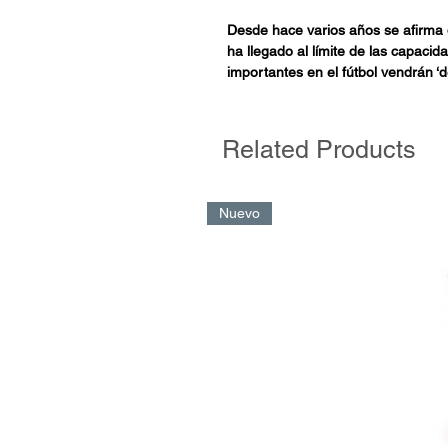
Desde hace varios años se afirma
ha llegado al límite de las capaci
importantes en el fútbol vendrán ‘d
orientada, aunque todavía está p
está más lejos de entender un fenó
durante el siglo XX se trató de sub
Related Products
en partes cada vez más pequeñas
mejoraría el todo, hoy nos toca vol
indivisible. No podemos aislar me
Nuevo
(material, social y cultural). La Pe
transdisciplinario de pensar sin qu
hacer dialogar al fútbol con la psic
cuerpo por el otro, sino que, des
acercamiento al desarrollo de juga
psicólogas y psicólogos podemos h
futbolistas.