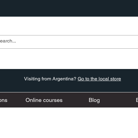
Visiting from Argentina?
Go to the local store
ons
Online courses
Blog