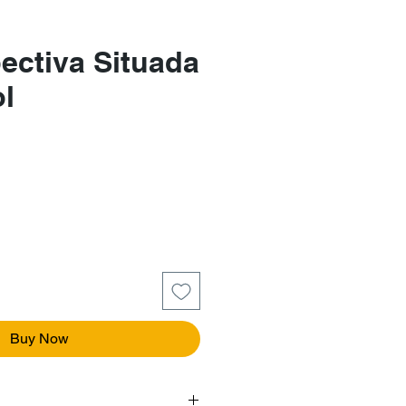
ectiva Situada
l
e
Buy Now