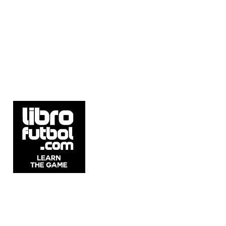
5537 Sheldon Rd Suite E, Tampa, FL
33615, United States.