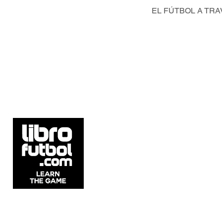
EL FÚTBOL A TRA
5537 Sheldon Rd Suite E, Tampa, FL