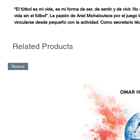
“El fútbol es mi vida, es mi forma de ser, de sentir y de vivir. N
vida sin el fútbol”. La pasión de Ariel Michaloutsos por el juego l
vincularse desde pequeño con la actividad. Como secretario téc
deportivo en Newell’s Old Boys de Rosario, y como jefe del Áre
Investigación Deportiva en River Plate, acumuló la experiencia 
trazar estos apuntes en un proyecto de Dirección Deportiva.
Related Products
Esta obra que publica LIBROFUTBOL es el compendio de las 
el autor recogió durante una década de actividad profesional y
Nuevo
a que pueda ser aprovechada por aquellos que inician el camin
especialización en el fútbol.