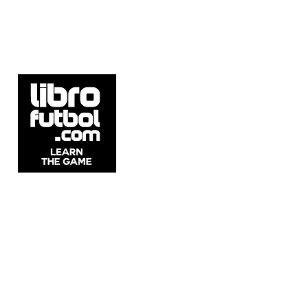
5537 Sheldon Rd Suite E, Tampa, FL
33615, United States.
Whatsapp: +54911 2215 1982
Email:
info@librofutbol.com