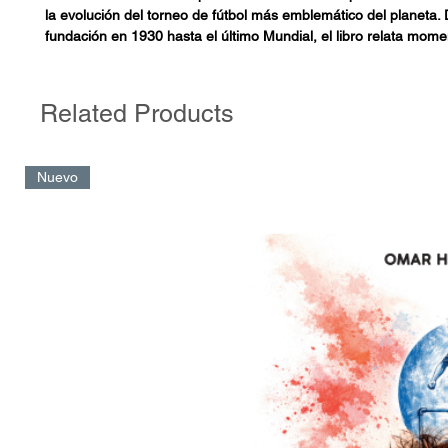
la evolución del torneo de fútbol más emblemático del planeta.
fundación en 1930 hasta el último Mundial, el libro relata momen
grandes partidos y anécdotas que han marcado la historia del f
el impacto social y económico del torneo a lo largo de las déca
manual, obligatorio para todo apasionado del balompié, no sol
Related Products
estadísticas y logros, sino que también profundiza en las emoc
rivalidades que hacen de la Copa del Mundo una celebración u
la primera final entre Uruguay y Argentina hasta el emocionant
Nuevo
Argentina y Francia en 2022, se captura la esencia del torneo
edición trae consigo sorpresas y recuerdos imborrables. Con un
que invita a la reflexión y la nostalgia, la obra fascinará tanto a
veteranos como a aquellos que comienzan a adentrarse en el
futbolero.