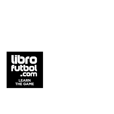
5537 Sheldon Rd Suite E, Tampa, FL
33615, United States.