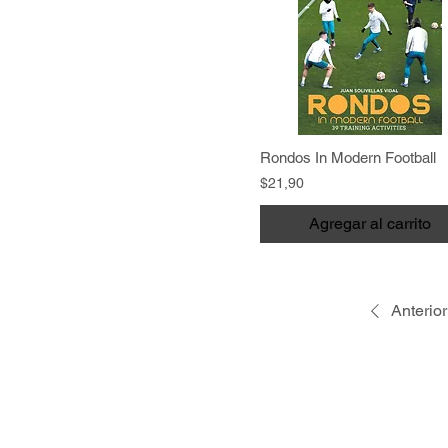
Rondos In Modern Football
$21,90
Agregar al carrito
Anterior
V