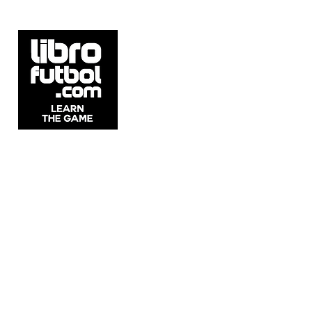
Av. Libertador 1890, Vicente López, Argentina
Lunes a sábados de 11 a 20 hs con cita previa.
Ver cómo llegar al local
Av. Prol. División Del Norte 5218, Ciudad de México,
México
5537 Sheldon Rd, Suite E, Tampa, Estados Unidos
Whatsapp: +5411 2215 1982
Email:
info@librofutbol.com