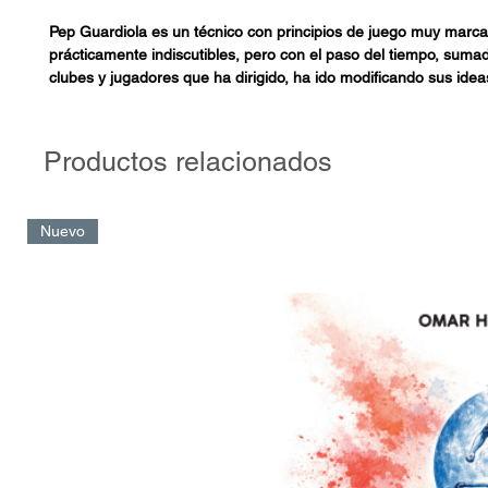
Pep Guardiola es un técnico con principios de juego muy marc
prácticamente indiscutibles, pero con el paso del tiempo, suma
clubes y jugadores que ha dirigido, ha ido modificando sus idea
máximo provecho de sus plantillas. El autor, en un libro dedica
aquellos apasionados del juego, se adentra en cómo Guardiola
moldeando su modelo hasta ser considerado uno de los mejor
Productos relacionados
de todos los tiempos, desde sus inicios en el FC Barcelona B ha
Manchester City inglés.
Nuevo
Albert se sumerge en estas profundidades sin temor a ahogar
sus capacidades como entrenador, ha ido demostrando una m
disposición al entendimiento y a la comprensión del juego posic
Del prólogo de Ignacio Benedetti
No es la obra de Albert un panegírico, tan común en la literatura 
sobre el personaje de Guardiola sino un estudio del juego sin c
adulación per se. Intenta comprender los “porqués” sin alejarse
“quiénes” y los “dónde”.