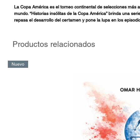
La Copa América es el torneo continental de selecciones más a
mundo. “Historias insólitas de la Copa América” brinda una seri
repasa el desarrollo del certamen y pone la lupa en los episod
curiosos y divertidos, algunos tal vez políticamente incorrectos
que marcó un gol, un presidente brasileño racista que no querí
negros en su equipo, un famoso delantero que jugaba con paña
Productos relacionados
mundial de penales errados en un partido son apenas una mues
notables relatos que componen este nuevo trabajo del periodista
Luciano Wernicke.
Nuevo