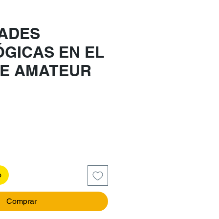
DADES
ÓGICAS EN EL
E AMATEUR
recio
o
Comprar