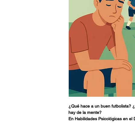
¿Qué hace a un buen futbolista? ¿L
hay de la mente?
En Habilidades Psicológicas en el
a mirar el fútbol desde una perspe
siente, suena y se forma en cada 