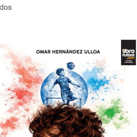
ados
ía deportiva y una profunda sensibilidad por
una herramienta valiosa para entrenadores,
ue buscan acompañar procesos más humanos,
.
ada de sentido. Porque formar personas es