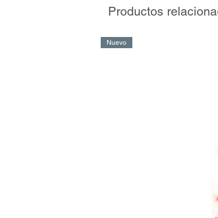
Productos relacion
Con una base sólida en la psicolog
el fútbol formativo, este libro es 
formadores, familias y clubes q
Nuevo
más conscientes y más saludables
Una obra actual, necesaria y carg
formar jugadores.