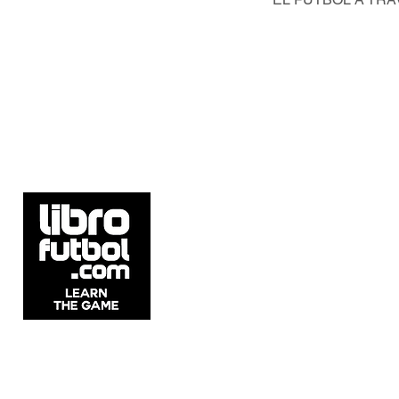
5537 Sheldon Rd Suite E, Tampa, FL
33615, United States.