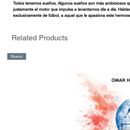
Todos tenemos sueños. Algunos sueños son más ambiciosos qu
justamente el motor que impulsa a levantarnos día a día. Habl
exclusivamente de fútbol, a aquel que le apasiona este hermos
solo lo juega: lo vive, lo respira, lo sufre, lo siente, y también lo
Muchos de nosotros nos imaginamos infinitas veces en un estad
de personas coreando nuestro nombre.
Related Products
Pocos llegan a la élite del fútbol mundial, siendo grandes estrel
clubes y con su país. Varios logran hacer una carrera como futb
Nuevo
profesional. Pero muchos otros no continúan su historia en el m
y la vida sigue de todas formas.
En su segundo libro, Damián nos cuenta la historia de la Selecc
Sub 20, que es probablemente uno de los primeros grandes pa
jóvenes deportistas. En estas páginas revivirán todos los mundi
futbolistas que integraron cada plantel, las principales figuras, 
homenajeando también a los campeones olímpicos.