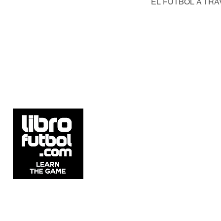
EL FÚTBOL A TRA
5537 Sheldon Rd Suite E, Tampa, FL
33615, United States.