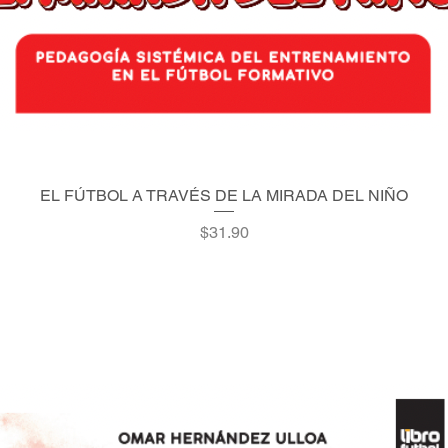
EL FÚTBOL A TRAVÉS DE LA MIRADA DEL NIÑO
Quick View
Price
$31.90