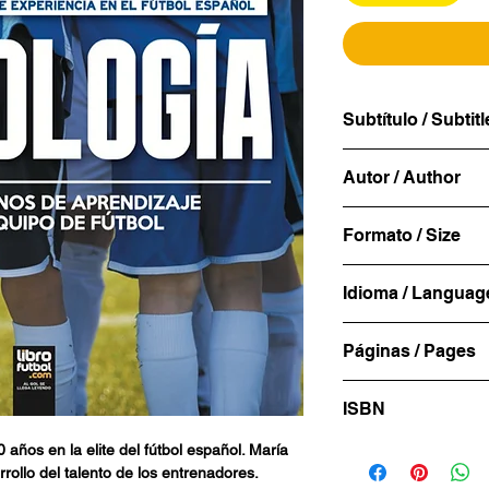
Subtítulo / Subtitl
BASADO EN MÁS
Autor / Author
EXPERIENCIA E
María Ruíz de Oña
Formato / Size
Psicología del Dep
Análisis Transacci
15x23cm
Idioma / Languag
certificada en Coa
Constelaciones Or
Español
Equipos.
Páginas / Pages
Cuenta con más de
200
Psicología del Dep
ISBN
los ha dedicado a t
978-987-8370-03-
años en la elite del fútbol español. María
Bilbao. Allí se d
rollo del talento de los entrenadores.
área de Desarrollo