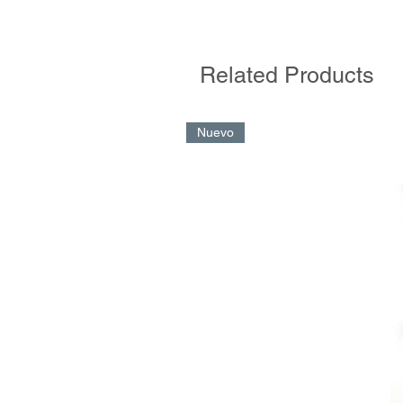
No es un libro más, sino que vien
instalados sobre la enseñanza imp
logren ampliar su espectro y se c
Related Products
Un análisis minucioso acerca de la
el fútbol, las cuales demuestran qu
han cambiado: el trabajo se expand
Nuevo
que sean partícipes de su propio a
“La gran evolución que se ha conse
profesionales de Lezama, dando 
vocacionales, estudiosos e ilusion
tornado como uno de los lemas y p
Del epílogo de José María Amorrortu
Deportivo y Director de Fútbol Base