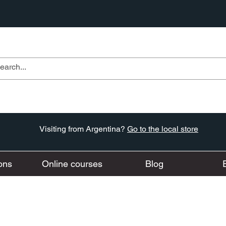
Visiting from Argentina?
Go to the local store
ons
Online courses
Blog