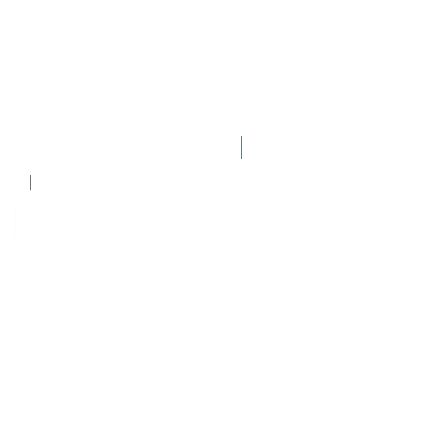
ster "Desarrollo de talento",
 Universidad Europea de Madrid
Al mismo tiempo enseña en el
 Deportivo y de Coaching de
ersidad de Florida.
Nuevo
 y cursos de formación sobre la
sarrollo de la persona en Es la
sociación Internacional de
 al Fútbol. Se licenció en
to de las organizaciones, el
ente, la innovación, el
do y la profundización de
abaja en Aspire Academy, la
ia de fútbol que prepara a los
 para competir en todas las
tar, desde menores de 16 años