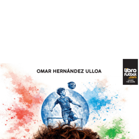
club.
e a romper con ciertos paradigmas
Es profesora del má
artida por los entrenadores, para que éstos
organizado por la
onviertan en educadores.
y el Real Madrid. 
s últimas tendencias sobre la psicología en
e los roles del entrenador y del psicólogo
curso de Coaching
e a poder generar futbolistas conscientes,
Equipos de la Univ
prendizaje.
Dicta conferencias
importancia del de
guido a través de la formación de los
presidenta de la A
valor y competencia a muchos educadores
Psicología aplicada
ados en esta función tan maravillosa, se ha
Psicología e el éxi
rincipios de María Ruiz de Oña”.
aprendizaje perman
 (ha sido futbolista, entrenador, Director
liderazgo comparti
 del Athletic Club de Bilbao)
talentos.
Desde 2017 que tr
prestigiosa academ
jugadores cataríes
selecciones de Qa