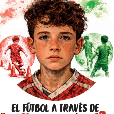
lle ciertos rasgos distintivos que conforman
de estos equipos.La obra, además, cuenta
enamiento que, a partir de las situaciones
s a cabo mediante la creación de patrones
de tu equipo.