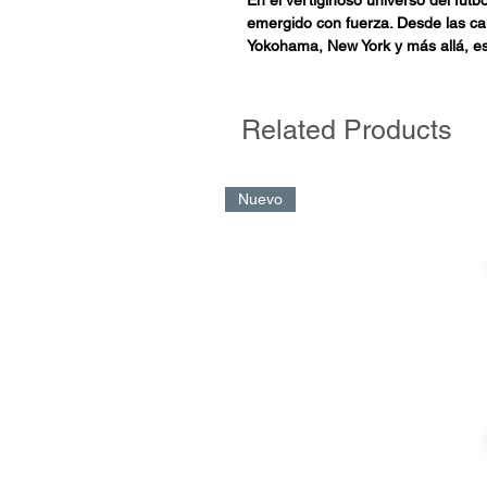
emergido con fuerza. Desde las ca
Yokohama, New York y más allá, e
las fronteras geográficas para red
Este libro te sumerge en el entram
Related Products
equipos bajo el estandarte del Cit
revolucionarios de Pep Guardiola h
Muscat y compañía, en estas págin
Nuevo
distintivos que conforman la column
La obra, además, cuenta con una 
partir de las situaciones analizada
creación de patrones que serán ada
En el vertiginoso universo del fút
emergido con fuerza. Desde las ca
Yokohama, New York y más allá, e
las fronteras geográficas para rede
te sumerge en el entramado táctico
estandarte del City Football Group
Pep Guardiola hasta las ejecucione