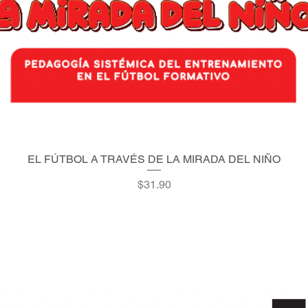
EL FÚTBOL A TRAVÉS DE LA MIRADA DEL NIÑO
Quick View
Price
$31.90