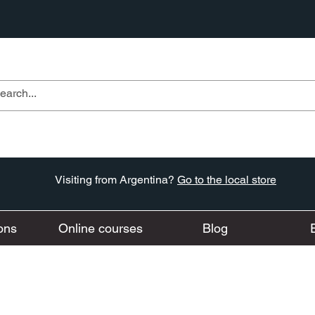
Visiting from Argentina?
Go to the local store
ons
Online courses
Blog