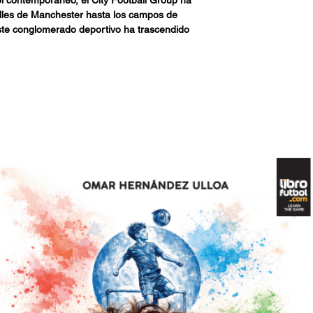
lles de Manchester hasta los campos de
ste conglomerado deportivo ha trascendido
efinir el concepto mismo de juego.
ado táctico que define el juego de los
y Football Group. Desde los conceptos
asta las ejecuciones tácticas de Torrent,
as conocerás al detalle ciertos rasgos
a vertebral futbolística de estos equipos.
gama de ejercicios de entrenamiento que, a
s, te permitirán llevarlas a cabo mediante la
ptados a la realidad de tu equipo.
bol contemporáneo, el City Football Group ha
lles de Manchester hasta los campos de
ste conglomerado deportivo ha trascendido
finir el concepto mismo de juego.Este libro
 que define el juego de los equipos bajo el
. Desde los conceptos revolucionarios de
s tácticas de Torrent, Muscat y compañía,