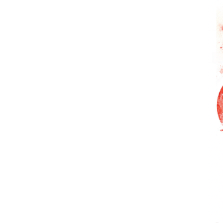
en estas páginas conocerás al deta
la columna vertebral futbolística 
con una gama de ejercicios de entr
analizadas, te permitirán llevarla
que serán adaptados a la realidad 