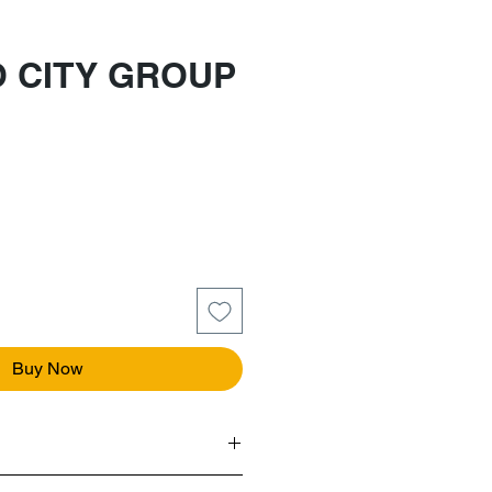
 CITY GROUP
e
Buy Now
E UN ESTILO DE JUEGO