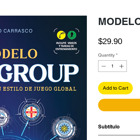
MODELO
Pric
$29.90
Quantity
*
Add to Cart
Subtítulo
LA BÚSQUEDA D